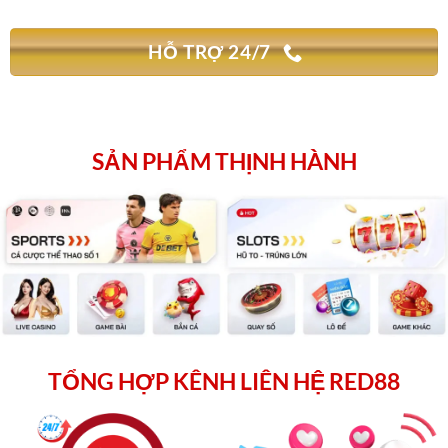
HỖ TRỢ 24/7
SẢN PHẨM THỊNH HÀNH
TỔNG HỢP KÊNH LIÊN HỆ RED88