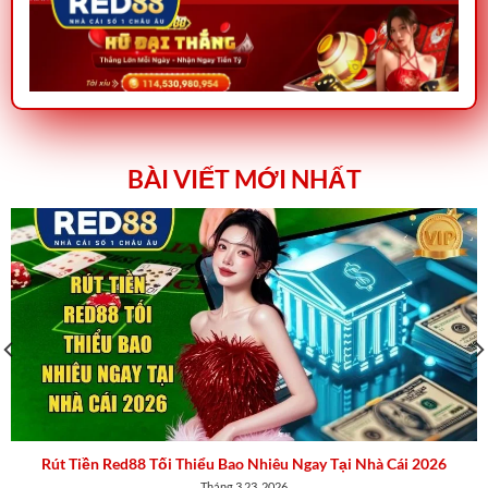
BÀI VIẾT MỚI NHẤT
Giới thiệu RED88 về các thông tin quan trọng
BẢNG KÈO TRIỆU ĐÔ – NƠI ĐỒNG
TIỀN NỔI SÓNG 24/7
Nói KHÔNG với gian thương trung gian! RED88 bắt tay
trực tiếp với các “trùm” công nghệ: SABA Sports,
Evolution, PG Soft, Pragmatic Play để đè Margin xuống
mức thấp nhất,
đẩy tỷ lệ ăn thưởng (Odds) lên kịch
trần!
Rút Tiền Red88 Tối Thiểu Bao Nhiêu Ngay Tại Nhà Cái 2026
Tháng 3 23, 2026