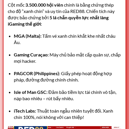
Cột mốc
3.500.000 hội viên
chính là bằng chứng thép
cho độ “xanh chín” và uy tín của RED88. Chiến tích này
được bảo chứng bởi
5 lá chắn quyền lực nhất làng
iGaming thế giới
:
MGA (Malta):
Tấm vé xanh chín khắt khe nhất châu
Âu.
Gaming Curaçao:
Máy chủ bảo mật cấp quân sự, chấp
mọi hacker.
PAGCOR (Philippines):
Giấy phép hoạt động hợp
pháp, đường đường chính chính.
Isle of Man GSC:
Đảm bảo tiềm lực tài chính vô tận,
nạp bao nhiêu – rút bấy nhiêu.
iTech Labs:
Thuật toán ngẫu nhiên tuyệt đối. Xanh
chín 100%, nói không với can thiệp!