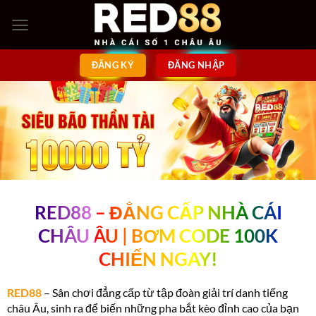
Bỏ
qua
nội
dung
ĐĂNG KÝ
ĐĂNG NHẬP
RED88 – ĐẲNG CẤP NHÀ CÁI
CHÂU ÂU | BƠM CODE 100K
CHIẾN NGAY!
RED88
– Sân chơi đẳng cấp từ tập đoàn giải trí danh tiếng
châu Âu, sinh ra để biến những pha bắt kèo đỉnh cao của bạn