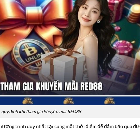
 quy định khi tham gia khuyến mãi RED88
chương trình duy nhất tại cùng một thời điểm để đảm bảo quà đ