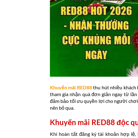
Khuyến mãi RED88
thu hút nhiều khách h
tham gia nhận quà đơn giản ngay từ lần 
đảm bảo tối ưu quyền lợi cho người chơ
nên bỏ qua.
Khuyến mãi RED88 độc qu
Khi hoàn tất đăng ký tài khoản hợp lệ,