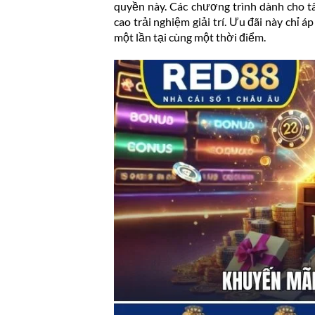
quyền này. Các chương trình dành cho tâ
cao trải nghiệm giải trí. Ưu đãi này chỉ 
một lần tại cùng một thời điểm.