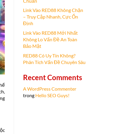
Chuẩn
Link Vào RED88 Không Chặn
– Truy Cập Nhanh, Cực Ổn
Định
Link Vào RED88 Mới Nhất
Không Lo Vấn Đề An Toàn
Bảo Mật
RED88 Có Uy Tín Không?
Phân Tích Vấn Đề Chuyên Sâu
Recent Comments
thể
A WordPress Commenter
ch,
trong
Hello SEO Guys!
ông
ộc