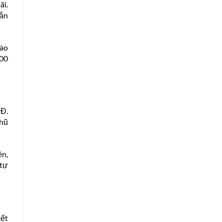
ãi.
Bắn
vào
000
NĐ.
 hũ
ên,
 tự
kết