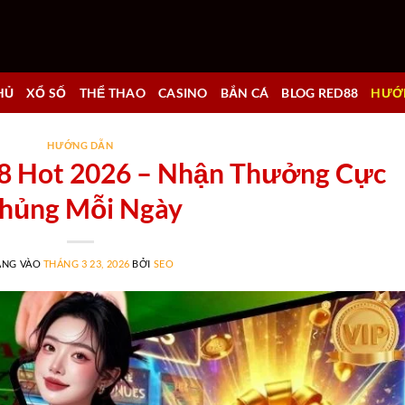
HỦ
XỔ SỐ
THỂ THAO
CASINO
BẮN CÁ
BLOG RED88
HƯỚ
HƯỚNG DẪN
8 Hot 2026 – Nhận Thưởng Cực
hủng Mỗi Ngày
ĂNG VÀO
THÁNG 3 23, 2026
BỞI
SEO