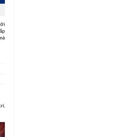
tới
hấp
 mà
rí.