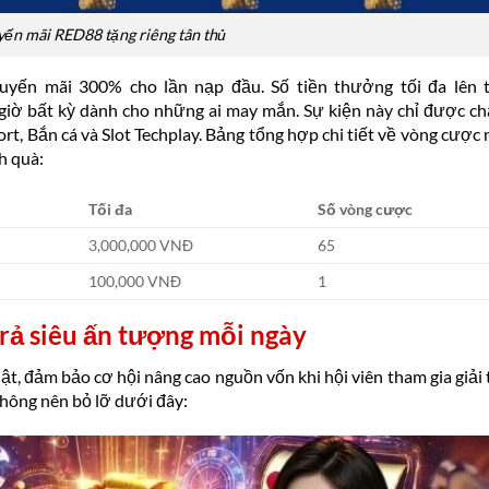
ến mãi RED88 tặng riêng tân thủ
yến mãi 300% cho lần nạp đầu. Số tiền thưởng tối đa lên 
iờ bất kỳ dành cho những ai may mắn. Sự kiện này chỉ được c
rt, Bắn cá và Slot Techplay. Bảng tổng hợp chi tiết về vòng cược
h quà:
Tối đa
Số vòng cược
3,000,000 VNĐ
65
100,000 VNĐ
1
ả siêu ấn tượng mỗi ngày
ật, đảm bảo cơ hội nâng cao nguồn vốn khi hội viên tham gia giải t
không nên bỏ lỡ dưới đây: