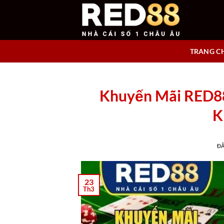
Bỏ
qua
nội
dung
TRANG C
Khuyến Mãi RED8
K
Đ
23
Th3