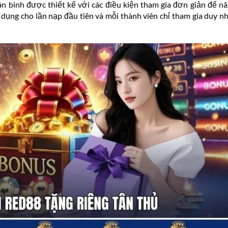
n binh được thiết kế với các điều kiện tham gia đơn giản để n
áp dụng cho lần nạp đầu tiên và mỗi thành viên chỉ tham gia duy n