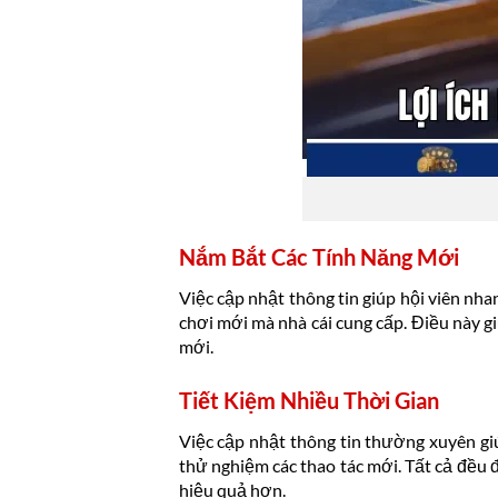
Nắm Bắt Các Tính Năng Mới
Việc cập nhật thông tin giúp hội viên nha
chơi mới mà nhà cái cung cấp. Điều này gi
mới.
Tiết Kiệm Nhiều Thời Gian
Việc cập nhật thông tin thường xuyên gi
thử nghiệm các thao tác mới. Tất cả đều 
hiệu quả hơn.