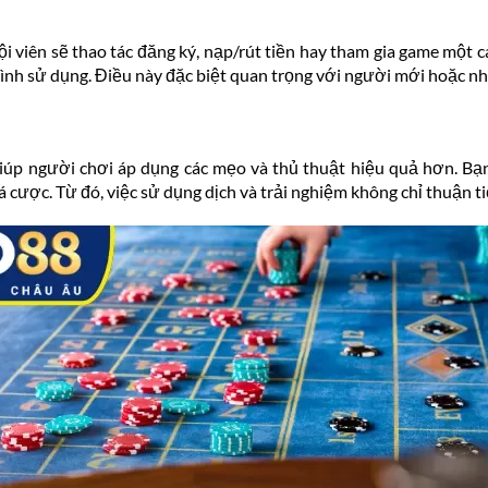
 viên sẽ thao tác đăng ký, nạp/rút tiền hay tham gia game một c
trình sử dụng. Điều này đặc biệt quan trọng với người mới hoặc n
iúp người chơi áp dụng các mẹo và thủ thuật hiệu quả hơn. Bạn 
á cược. Từ đó, việc sử dụng dịch và trải nghiệm không chỉ thuận t