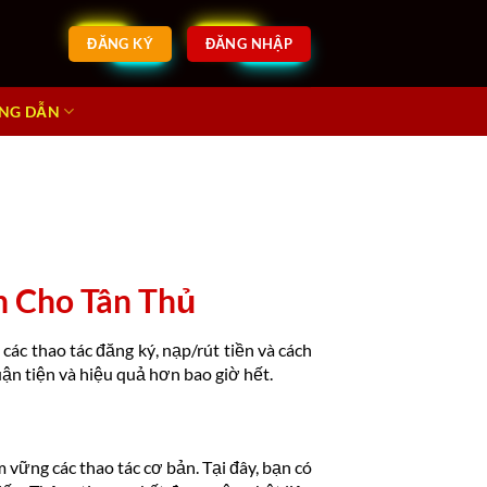
ĐĂNG KÝ
ĐĂNG NHẬP
NG DẪN
 Cho Tân Thủ
ác thao tác đăng ký, nạp/rút tiền và cách
uận tiện và hiệu quả hơn bao giờ hết.
vững các thao tác cơ bản. Tại đây, bạn có