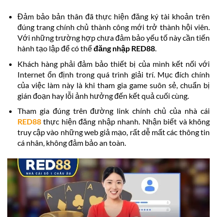
Đảm bảo bản thân đã thực hiện đăng ký tài khoản trên
đúng trang chính chủ thành công mới trở thành hội viên.
Với những trường hợp chưa đảm bảo yếu tố này cần tiến
hành tạo lập để có thể
đăng nhập RED88
.
Khách hàng phải đảm bảo thiết bị của mình kết nối với
Internet ổn định trong quá trình giải trí. Mục đích chính
của việc làm này là khi tham gia game suôn sẻ, chuẩn bị
gián đoạn hay lỗi ảnh hưởng đến kết quả cuối cùng.
Tham gia đúng trên đường link chính chủ của nhà cái
RED88
thực hiện đăng nhập nhanh. Nhận biết và không
truy cập vào những web giả mạo, rất dễ mất các thông tin
cá nhân, không đảm bảo an toàn.