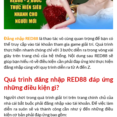
Đăng nhập RED88
là thao tác vô cùng quan trọng để bạn có
thể truy cập vào tài khoản tham gia game giải trí. Quá trình
thực hiện nhanh chóng chỉ với 3 bước diễn ra trong vòng vài
giây trên trang chủ của hệ thống. Nội dung sau RED88 sẽ
giúp bạn hiểu rõ về điều kiện cần phải đáp ứng khi thực hiện
đăng nhập cùng với quy trình diễn ra từ A đến Z.
Quá trình đăng nhập RED88 đáp ứng
những điều kiện gì?
Người chơi trong quá trình giải trí trên trang chính chủ của
nhà cái bắt buộc phải đăng nhập vào tài khoản. Để việc làm
diễn ra suôn sẻ và thành công cần như ý đến những điều
kiện cơ bản phải đáp ứng bao gồm: