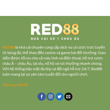
RED88
là nhà cái chuyên cung cấp dịch vụ cá cược trực tuyến
từ bóng đá, thể thao đến casino và game bài đổi thưởng. Giao
diện được tối ưu cho cả máy tính và điện thoại, hỗ trợ cược
châu Á – châu Âu, tài xỉu, nổ hũ và rút thưởng nhanh chóng.
Với hệ thống bảo mật đa lớp và đội ngũ hỗ trợ 24/7, Red88
luôn mang lại sự yên tâm tuyệt đối cho người chơi.
Sitemap Red88