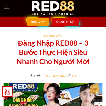
Bỏ
qua
nội
dung
ĐĂNG KÝ
ĐĂNG NHẬP
HƯỚNG DẪN
Đăng Nhập RED88 – 3
Bước Thực Hiện Siêu
Nhanh Cho Người Mới
ĐĂNG VÀO
THÁNG 3 23, 2026
BỞI
SEO
23
Th3