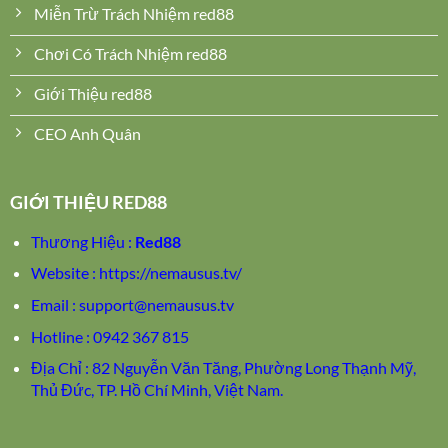
Miễn Trừ Trách Nhiệm red88
Chơi Có Trách Nhiệm red88
Giới Thiệu red88
CEO Anh Quân
GIỚI THIỆU RED88
Thương Hiệu :
Red88
Website : https://nemausus.tv/
Email :
support@nemausus.tv
Hotline : 0942 367 815
Địa Chỉ : 82 Nguyễn Văn Tăng, Phường Long Thạnh Mỹ,
Thủ Đức, TP. Hồ Chí Minh, Việt Nam.