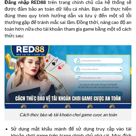
Đăng nhập RED88
trên trang chính chủ của hệ thống sẽ
được đảm bảo an toàn dữ liệu cá nhân. Bạn cần thực hiện
đúng theo quy trình hướng dẫn và lưu ý đến một số lỗi
thường gặp để tránh mắc sai lầm. Đồng thời, nâng cao độ an
toàn hơn nữa cho tài khoản tham gia game bằng một số cách
thức sau:
Cách thức bảo vệ tài khoản chơi game cược an toàn
Sử dụng mật khẩu mạnh để sử dụng truy cập vào tài
khoản chơi game trên trang chính chủ nhà cái. Mục đích