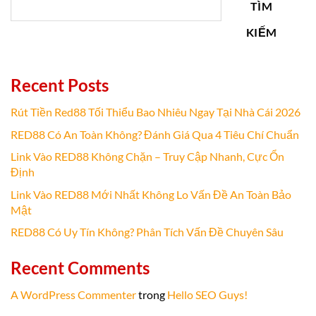
TÌM
KIẾM
Recent Posts
Rút Tiền Red88 Tối Thiểu Bao Nhiêu Ngay Tại Nhà Cái 2026
RED88 Có An Toàn Không? Đánh Giá Qua 4 Tiêu Chí Chuẩn
Link Vào RED88 Không Chặn – Truy Cập Nhanh, Cực Ổn
Định
Link Vào RED88 Mới Nhất Không Lo Vấn Đề An Toàn Bảo
Mật
RED88 Có Uy Tín Không? Phân Tích Vấn Đề Chuyên Sâu
Recent Comments
A WordPress Commenter
trong
Hello SEO Guys!