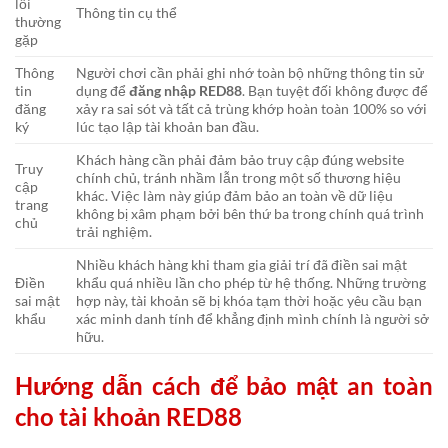
lỗi
Thông tin cụ thể
thường
gặp
Thông
Người chơi cần phải ghi nhớ toàn bộ những thông tin sử
tin
dụng để
đăng nhập RED88
. Bạn tuyệt đối không được để
đăng
xảy ra sai sót và tất cả trùng khớp hoàn toàn 100% so với
ký
lúc tạo lập tài khoản ban đầu.
Khách hàng cần phải đảm bảo truy cập đúng website
Truy
chính chủ, tránh nhầm lẫn trong một số thương hiệu
cập
khác. Việc làm này giúp đảm bảo an toàn về dữ liệu
trang
không bị xâm phạm bởi bên thứ ba trong chính quá trình
chủ
trải nghiệm.
Nhiều khách hàng khi tham gia giải trí đã điền sai mật
Điền
khẩu quá nhiều lần cho phép từ hệ thống. Những trường
sai mật
hợp này, tài khoản sẽ bị khóa tạm thời hoặc yêu cầu bạn
khẩu
xác minh danh tính để khẳng định mình chính là người sở
hữu.
Hướng dẫn cách để bảo mật an toàn
cho tài khoản RED88