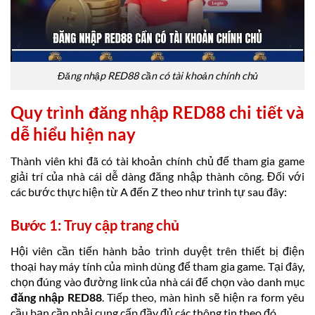
Đăng nhập RED88 cần có tài khoản chính chủ
Quy trình đăng nhập RED88 chi tiết và
dễ hiểu hiện nay
Thành viên khi đã có tài khoản chính chủ để tham gia game
giải trí của nhà cái dễ dàng đăng nhập thành công. Đối với
các bước thực hiện từ A đến Z theo như trình tự sau đây:
Bước 1: Truy cập trang chủ
Hội viên cần tiến hành bảo trình duyệt trên thiết bị điện
thoại hay máy tính của mình dùng để tham gia game. Tại đây,
chọn đúng vào đường link của nhà cái để chọn vào danh mục
đăng nhập RED88
. Tiếp theo, màn hình sẽ hiện ra form yêu
cầu bạn cần phải cung cấp đầy đủ các thông tin theo đó.