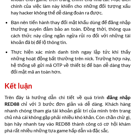
chính của việc làm này khiến cho những đối tượng xấu
hay hacker không thể dễ dàng đoán ra được.
Bạn nên tiến hành thay đổi mật khẩu dùng để đăng nhập
thường xuyên đảm bảo an toàn. Đồng thời, thông qua
cách thức này cũng ngăn ngừa rủi ro đối với những tài
khoản đã bị để lộ thông tin.
Thực hiện xác minh danh tính ngay lập tức khi thấy
những hoạt động bất thường trên nick. Trường hợp này,
hệ thống sẽ gửi mã OTP về thiết bị để bạn dễ dàng thay
đổi mật mã an toàn hơn.
Kết luận
Trên đây là hướng dẫn chi tiết về quá trình
đăng nhập
RED88
chỉ với 3 bước đơn giản và dễ dàng. Khách hàng
nhanh chóng tham gia tài khoản giải trí của mình trên trang
chủ nhà cái không gặp phải nhiều khó khăn. Còn chần chừ gì,
bạn hãy nhanh tay vào RED88 thành công có cơ hội khám
phá rất nhiều những tựa game hấp dẫn và đặc sắc.