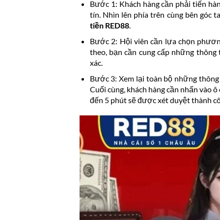
Bước 1: Khách hàng cần phải tiến hành
tín. Nhìn lên phía trên cùng bên góc 
tiền RED88
.
Bước 2: Hội viên cần lựa chọn phương
theo, bạn cần cung cấp những thông t
xác.
Bước 3: Xem lại toàn bộ những thông t
Cuối cùng, khách hàng cần nhấn vào ô 
đến 5 phút sẽ được xét duyệt thành c