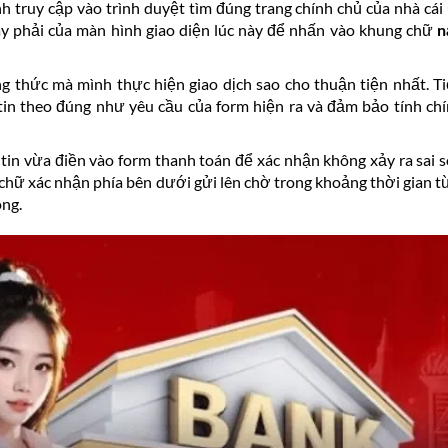
 truy cập vào trình duyệt tìm đúng trang chính chủ của nhà cái
tay phải của màn hình giao diện lúc này để nhấn vào khung chữ
n
 thức mà mình thực hiện giao dịch sao cho thuận tiện nhất. T
in theo đúng như yêu cầu của form hiện ra và đảm bảo tính ch
in vừa điền vào form thanh toán để xác nhận không xảy ra sai s
chữ xác nhận phía bên dưới gửi lên chờ trong khoảng thời gian t
ông.