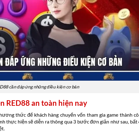
D88 cần đáp ứng những điều kiện cơ bản
n RED88 an toàn hiện nay
phương thức để khách hàng chuyển vốn tham gia game thành c
rình thực hiện sẽ diễn ra thông qua 3 bước đơn giản như sau, bất
ệt.