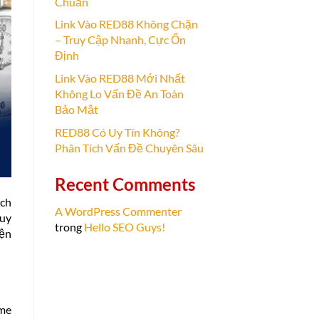
Chuẩn
Link Vào RED88 Không Chặn
– Truy Cập Nhanh, Cực Ổn
Định
Link Vào RED88 Mới Nhất
Không Lo Vấn Đề An Toàn
Bảo Mật
RED88 Có Uy Tín Không?
Phân Tích Vấn Đề Chuyên Sâu
Recent Comments
ách
A WordPress Commenter
quy
trong
Hello SEO Guys!
iện
me