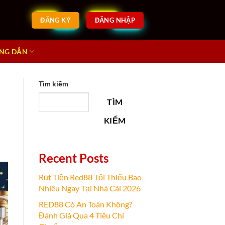
ĐĂNG KÝ
ĐĂNG NHẬP
NG DẪN
Tìm kiếm
TÌM
KIẾM
Recent Posts
Rút Tiền Red88 Tối Thiểu Bao
Nhiêu Ngay Tại Nhà Cái 2026
RED88 Có An Toàn Không?
Đánh Giá Qua 4 Tiêu Chí