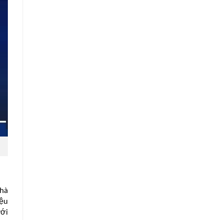
nhà
iệu
với