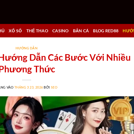
HỦ
XỔ SỐ
THỂ THAO
CASINO
BẮN CÁ
BLOG RED88
HƯỚ
HƯỚNG DẪN
 Hướng Dẫn Các Bước Với Nhiều
Phương Thức
ĂNG VÀO
THÁNG 3 23, 2026
BỞI
SEO