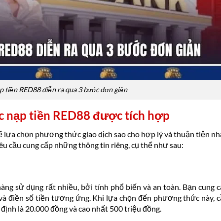
p tiền RED88 diễn ra qua 3 bước đơn giản
 nạp tiền RED88 được tích hợp
 lựa chọn phương thức giao dịch sao cho hợp lý và thuận tiện nh
êu cầu cung cấp những thông tin riêng, cụ thể như sau:
ng sử dụng rất nhiều, bởi tính phổ biến và an toàn. Bạn cung 
và điền số tiền tương ứng. Khi lựa chọn đến phương thức này, 
định là 20.000 đồng và cao nhất 500 triệu đồng.