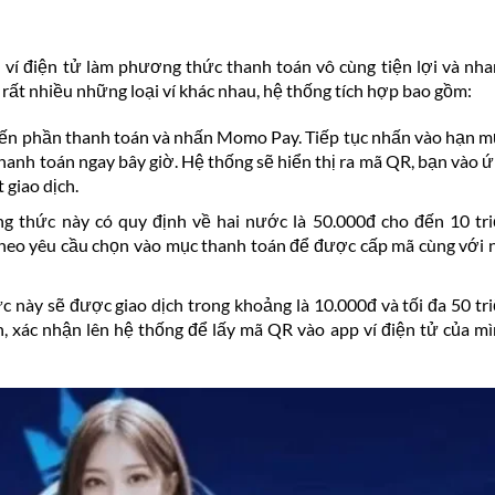
n ví điện tử làm phương thức thanh toán vô cùng tiện lợi và nh
m rất nhiều những loại ví khác nhau, hệ thống tích hợp bao gồm:
 phần thanh toán và nhấn Momo Pay. Tiếp tục nhấn vào hạn 
anh toán ngay bây giờ. Hệ thống sẽ hiển thị ra mã QR, bạn vào 
giao dịch.
g thức này có quy định về hai nước là 50.000đ cho đến 10 tr
 theo yêu cầu chọn vào mục thanh toán để được cấp mã cùng với 
 này sẽ được giao dịch trong khoảng là 10.000đ và tối đa 50 tr
n, xác nhận lên hệ thống để lấy mã QR vào app ví điện tử của m