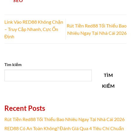
SEO
Link Vào RED88 Không Chặn
Rút Tiền Red88 Tối Thiểu Bao
– Truy Cập Nhanh, Cực Ổn
Nhiêu Ngay Tại Nhà Cái 2026
Định
Tìm kiếm
TÌM
KIẾM
Recent Posts
Rút Tiền Red88 Tối Thiểu Bao Nhiêu Ngay Tại Nhà Cái 2026
RED88 Có An Toàn Không? Đánh Giá Qua 4 Tiêu Chí Chuẩn