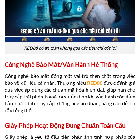
RED88 có an toàn không qua các tiêu chí cốt lõi
Công Nghệ Bảo Mật/Vận Hành Hệ Thống
Công nghệ bảo mật đóng một vai trò then chốt trong việc
bảo vệ dữ liệu cá nhân. Thương hiệu
RED88
được đánh giá
qua việc áp dụng các chuẩn mã hóa hiện đại, giúp hạn chế
truy cập trái phép. Ngoài ra sự ổn định khi vận hành còn đảm
bảo quá trình truy cập không bị gián đoạn, nâng cao độ tin
cậy tổng thể.
Giấy Phép Hoạt Động Đúng Chuẩn Toàn Cầu
Giấy phép là yếu tố đầu tiên phản ánh tính hợp pháp của